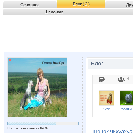
Блог
( 2 )
Основное
Др
Шпионаж
Блог
4
Zyxel
гороши
Портрет заполнен на 69 %
Щенок чихуахуа