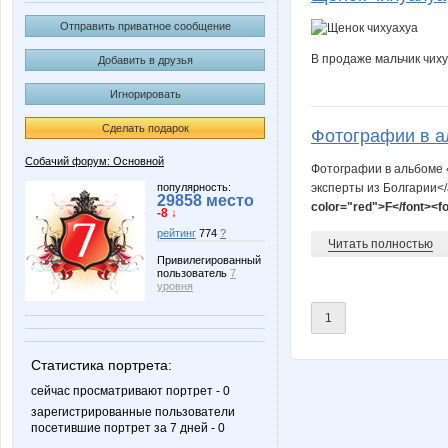
Отправить приватное сообщение
В продаже мальчик чиху
Добавить в друзья
Игнорировать
Сделать подарок
Фотографии в ал
Собачий форум: Основной
Фотографии в альбоме «<
популярность:
эксперты из Болгарии</a>»
29858 место
color="red">F</font><fo
-8 ↓
рейтинг
774
?
Читать полностью
Привилегированный
пользователь
7
уровня
1
Статистика портрета:
сейчас просматривают портрет - 0
зарегистрированные пользователи
посетившие портрет за 7 дней - 0